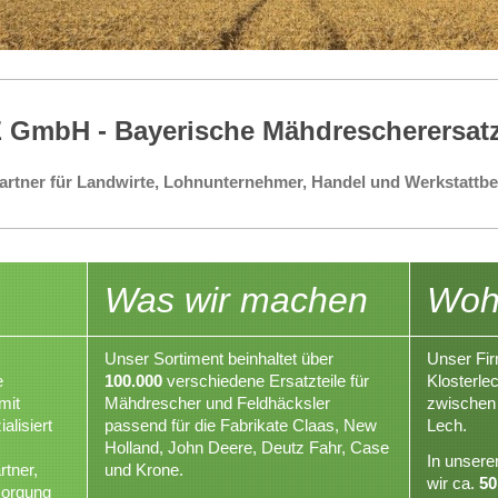
GmbH - Bayerische Mähdrescherersatz
rtner für Landwirte, Lohnunternehmer, Handel und Werkstattbe
Was wir machen
Wohe
Unser Sortiment beinhaltet über
Unser Fir
e
100.000
verschiedene Ersatzteile für
Klosterlec
mit
Mähdrescher und Feldhäcksler
zwischen
alisiert
passend für die Fabrikate Claas, New
Lech.
Holland, John Deere, Deutz Fahr, Case
In unsere
rtner,
und Krone.
wir ca.
50
sorgung