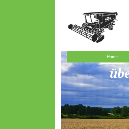
Home
übe